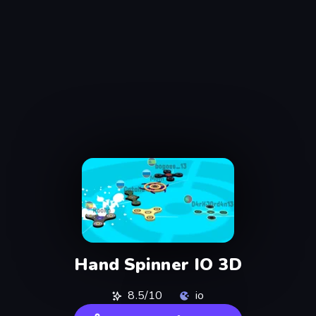
Hand Spinner IO 3D
8.5/10
io