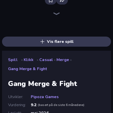
Bloxd.io
Ragdoll Archers
EvoWars.io
Veck.io
Piece of Cake: Merge and Bake
Racing Limits
Traffic Rider
Mahjongg Solitaire
Screw Out: Bolts and Nuts
Words of Wonders
Piles of Mahjong
Designville: Merge & Design
Miniblox
Space Waves
Stickman Clash
SkillWarz
Fortzone Battle Royale
Arrow Escape
Vis flere spill
Spill
Klikk
Casual
Merge
»
»
»
»
Gang Merge & Fight
Gang Merge & Fight
Utvikler
Pipoza Games
Vurdering
9.2
(
basert på de siste 6 månedene
)
Løslatt
mai 2026