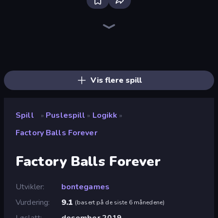
Bloxd.io
Ragdoll Archers
EvoWars.io
Piece of Cake: Merge and Bake
Veck.io
Racing Limits
Traffic Rider
Mahjongg Solitaire
Screw Out: Bolts and Nuts
Words of Wonders
Piles of Mahjong
Designville: Merge & Design
Miniblox
Space Waves
Stickman Clash
SkillWarz
Fortzone Battle Royale
Arrow Escape
Vis flere spill
Spill
Puslespill
Logikk
»
»
»
Factory Balls Forever
Factory Balls Forever
Utvikler
bontegames
Vurdering
9.1
(
basert på de siste 6 månedene
)
Løslatt
desember 2019