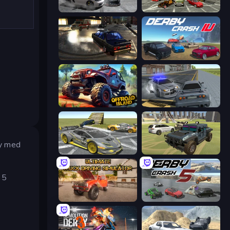
Gearshift One
Evolution Factor
City Classic Car Driving: 131
Derby Crash 4
Offroad Island
RCC City Racing
by med
Wrong Way
4x4 Offroader
 5
Ultimate Truck Driving Simulator 2020
Derby Crash 5