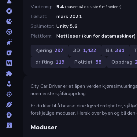
Vurdering
9.4
(
basert på de siste 6 månedene
)
Løslatt
mars 2021
Spillmotor
Unity 5.6
Plattform
Nettleser (kun for datamaskiner)
Kjøring
297
3D
1,432
Bil
381
T
drifting
119
Politiet
58
Oppdrag
City Car Driver er et åpen verden kjøresimulerings
noen enkle sjåføroppdrag.
Er du klar til å bevise dine kjøreferdigheter, sjåfø
forskjellige moduser. Hersk over byen og bli den 
Moduser