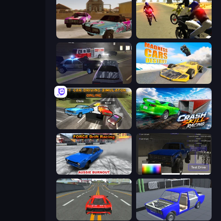
Village Car Stunts
3D Moto Simulator 2
City Car Driving Simulator 3
Madness Cars Destroy
City Car Driving Simulator: Online
Crash Skill Racing
Force Drift Racing: Aussie Burnout
Car Inspector: Truck
Modern Car Racing 2
Taz Mechanic Simulator