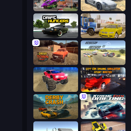
Demolition Derby 3
Derby Crash 2
Drift Hunters
Crazy Car Stunts
DriveTown
Derby Crash 3
Monster Cars: Ultimate Simulator
City Car Driving Simulator: Stunt
Derby Crash
Xtreme City Drifting