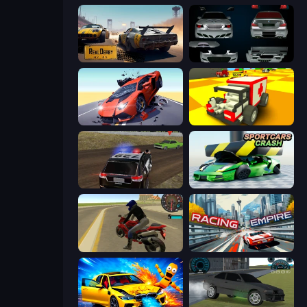
RealDerby - Crash Day
Decorate My BMW M5
Hyper Cars Ramp Crash
Blocky Demolition Derby
POLICE Chase Simulator
Sportcars Crash
Moto Rider 3D
Racing Empire