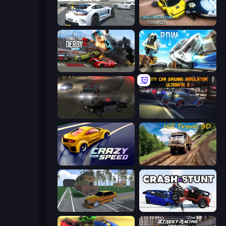
Crazy Stunt Cars Multiplayer
Car Simulator: Crash City
Demolition Derby 2
Real Drift World
City Car Driving Simulator 2
City Car Driving Simulator: Ultimate 2
Crazy for Speed
Hill Travel 3D
Obby: Car Crash Sandbox
Crash & Stunt