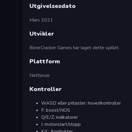
Utgivelsesdato
Mars 2021
Utvikler
BoneCracker Games har laget dette spillet.
Plattform
Nettleser
Kontroller
WASD eller piltaster: hovedkontroller
F: boost/NOS
Q/E/Z: indikatorer
I: motorstart/stopp
K/L: frontlykter