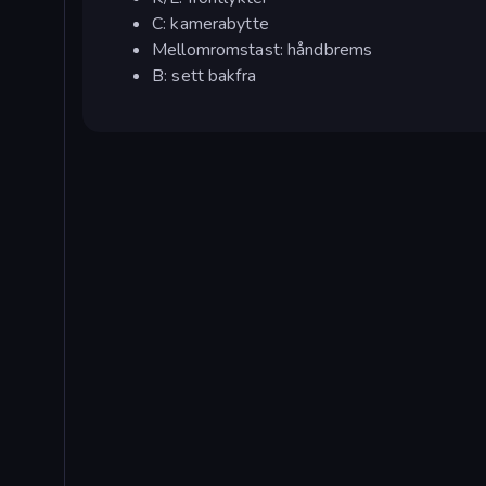
C: kamerabytte
Mellomromstast: håndbrems
B: sett bakfra