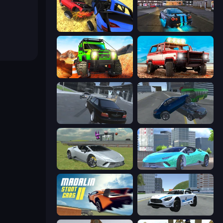
Car Crash Simulator Royale
Street Racing: Open World
Offroad Life 3D
Offroad Masters Challenge
Transporter Hot Pursuit
Offroader V6
Sports Cars Driver
Real City Driver
Madalin Stunt Cars 2
Crazy Stunt Cars 2