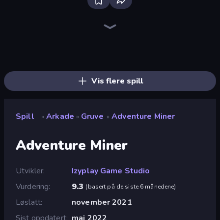
Bloxd.io
Ragdoll Archers
EvoWars.io
Piece of Cake: Merge and Bake
Veck.io
Traffic Rider
Racing Limits
Mahjongg Solitaire
Screw Out: Bolts and Nuts
Words of Wonders
Piles of Mahjong
Designville: Merge & Design
Space Waves
Miniblox
SkillWarz
Stickman Clash
Fortzone Battle Royale
Arrow Escape
Vis flere spill
Spill
Arkade
Gruve
Adventure Miner
»
»
»
Adventure Miner
Utvikler
Izyplay Game Studio
Vurdering
9.3
(
basert på de siste 6 månedene
)
Løslatt
november 2021
Sist oppdatert
mai 2022