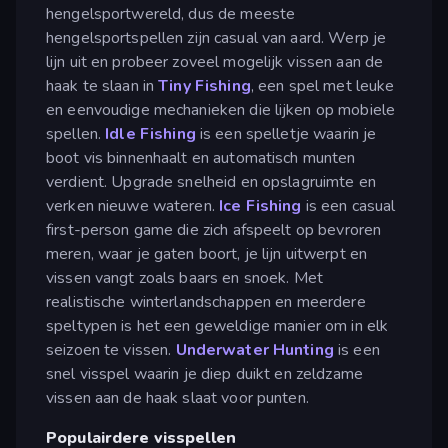
hengelsportwereld, dus de meeste
hengelsportspellen zijn casual van aard. Werp je
lijn uit en probeer zoveel mogelijk vissen aan de
haak te slaan in
Tiny Fishing
, een spel met leuke
en eenvoudige mechanieken die lijken op mobiele
spellen.
Idle Fishing
is een spelletje waarin je
boot vis binnenhaalt en automatisch munten
verdient. Upgrade snelheid en opslagruimte en
verken nieuwe wateren.
Ice Fishing
is een casual
first-person game die zich afspeelt op bevroren
meren, waar je gaten boort, je lijn uitwerpt en
vissen vangt zoals baars en snoek. Met
realistische winterlandschappen en meerdere
speltypen is het een geweldige manier om in elk
seizoen te vissen.
Underwater Hunting
is een
snel visspel waarin je diep duikt en zeldzame
vissen aan de haak slaat voor punten.
Populairdere visspellen