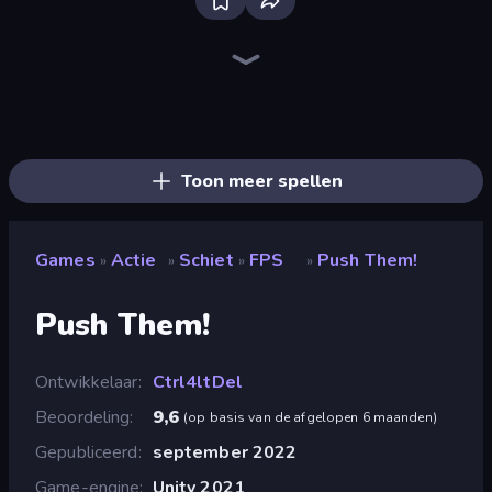
Bloxd.io
Ragdoll Archers
EvoWars.io
Piece of Cake: Merge and Bake
Veck.io
Traffic Rider
Racing Limits
Mahjongg Solitaire
Screw Out: Bolts and Nuts
Words of Wonders
Piles of Mahjong
Designville: Merge & Design
Space Waves
Miniblox
SkillWarz
Stickman Clash
Fortzone Battle Royale
Arrow Escape
Toon meer spellen
Games
Actie
Schiet
FPS
Push Them!
»
»
»
»
Push Them!
Ontwikkelaar
Ctrl4ltDel
Beoordeling
9,6
(
op basis van de afgelopen 6 maanden
)
Gepubliceerd
september 2022
Game-engine
Unity 2021