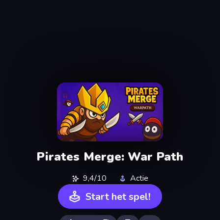
Pirates Merge: War Path
9,4/10
Actie
Start het spel!