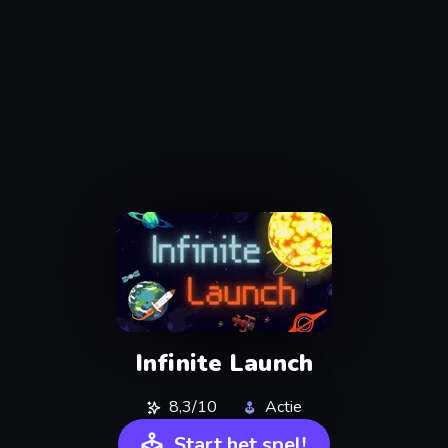
Infinite Launch
8,3/10
Actie
Start het spel!