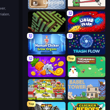
wer,
Classic Labyrinth 3D
Hungry Frog
ialen,
Maze Planet 3D
Liquid Swarm
Human Clicker: Grow Organs
Trash Flow
Top
Farm Ring Idle
The MachinEGG
Idle Inventor
Babel Tower
Top