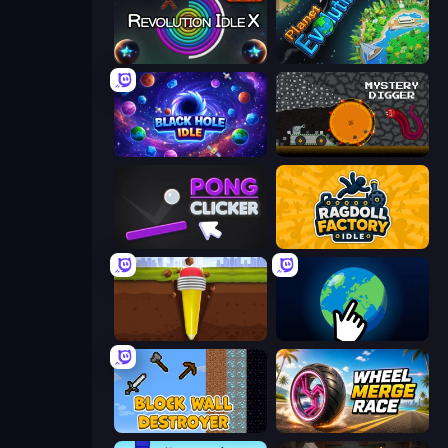
Revolution Idle X
Planet Evolution: Idle Clicker
Black Hole Idle
Mystery Digger
Pong Clicker
Ragdoll Factory Idle
Pen Dig
Planet Clicker 2
Block Wall Destroyer
Wheel Merge Race