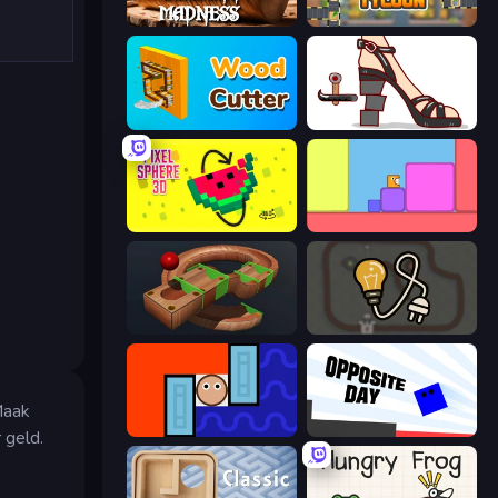
Carving Madness
Leek Factory Tycoon
Wood Cutter - Saw
Kakato Otoshi
Pixel Sphere 3D
Level EATEN!
Marble Run
Light The Lamp
Maak
Lava and Aqua
Opposite Day
 geld.