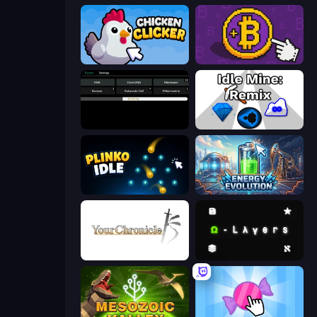
Chicken Clicker
Money Maker
Evolve
Idle Mine: Remix
Plinko Idle
Energy Evolution
Your Chronicle
Omega Layers