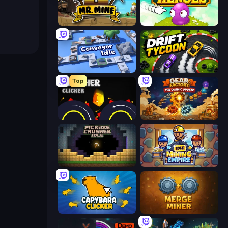
Mr. Mine
Clicker Heroes
Conveyor Idle
Drift Tycoon
Top
Crusher Clicker
Gear Factory
Pickaxe Crusher Idle
Idle Mining Empire
Capybara Clicker
Merge Miner