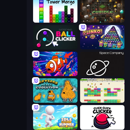
Tower Merge
Cubidle
Satisfying Ball Clicker
PLINKO!
Fish Catch Idle
Space Company
Capybara Merge Evolution
Idle Breakout
Idle Clicker Runner
Click Click Clicker