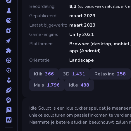
Beoordeling
8,3
(
op basis van de afgelopen 6 
Gepubliceerd
maart 2023
Laatst bijgewerkt
maart 2023
Game-engine
Unity 2021
Platformen
Browser (desktop, mobiel,
app (Android)
Oriëntatie
Landscape
Klik
366
3D
1.431
Relaxing
258
Muis
1.796
Idle
488
Idle Sculpt is een idle clicker spel dat je meen
unieke sculpturen om passief inkomen te verdienen
Naarmate je betere stukken beeldhouwt, zullen