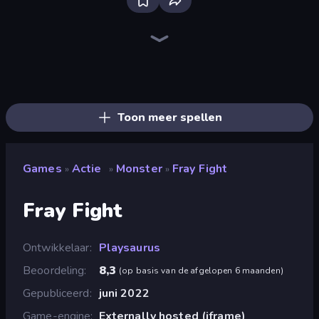
Bloxd.io
Ragdoll Archers
EvoWars.io
Piece of Cake: Merge and Bake
Veck.io
Traffic Rider
Racing Limits
Mahjongg Solitaire
Screw Out: Bolts and Nuts
Words of Wonders
Piles of Mahjong
Designville: Merge & Design
Space Waves
Miniblox
SkillWarz
Stickman Clash
Fortzone Battle Royale
Arrow Escape
Toon meer spellen
Games
Actie
Monster
Fray Fight
»
»
»
Fray Fight
Ontwikkelaar
Playsaurus
Beoordeling
8,3
(
op basis van de afgelopen 6 maanden
)
Gepubliceerd
juni 2022
Game-engine
Externally hosted (iframe)