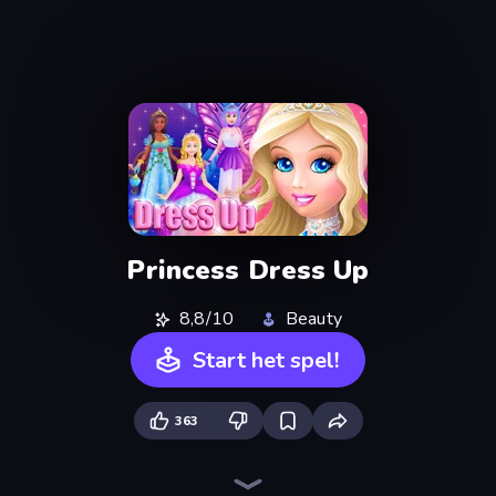
Princess Dress Up
8,8/10
Beauty
Start het spel!
363