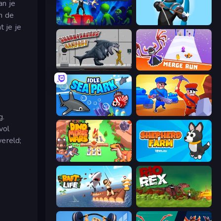
an je
n de
Z Hunter
Wild Archer: Castle Defense
 je je
Sharkosaurus Rampage
Merge Run
Idle Sea Park
Craft and Battle
g.
vol
wereld;
Dino Merge Wars
Shepherd Farm
Raft Life
Rio Rex