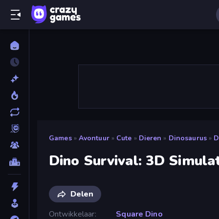
Games
»
Avontuur
»
Cute
»
Dieren
»
Dinosaurus
»
D
Dino Survival: 3D Simula
Delen
Ontwikkelaar
Square Dino