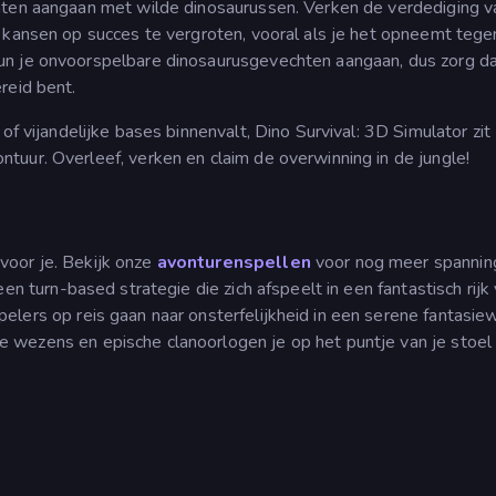
hten aangaan met wilde dinosaurussen. Verken de verdediging v
e kansen op succes te vergroten, vooral als je het opneemt tege
un je onvoorspelbare dinosaurusgevechten aangaan, dus zorg dat
reid bent.
of vijandelijke bases binnenvalt, Dino Survival: 3D Simulator zit
tuur. Overleef, verken en claim de overwinning in de jungle!
voor je. Bekijk onze
avonturenspellen
voor nog meer spannin
 een turn-based strategie die zich afspeelt in een fantastisch rijk 
spelers op reis gaan naar onsterfelijkheid in een serene fantasie
e wezens en epische clanoorlogen je op het puntje van je stoel