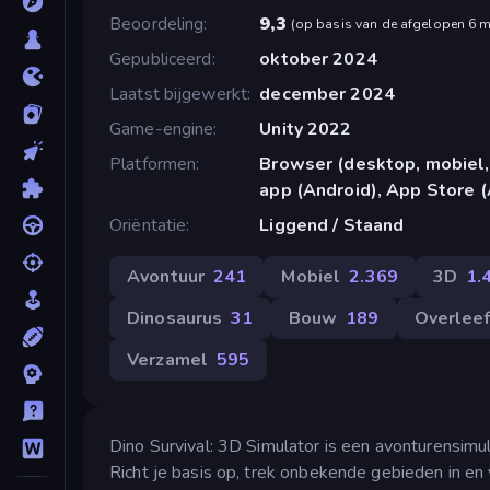
Beoordeling
9,3
(
op basis van de afgelopen 6 
Gepubliceerd
oktober 2024
Laatst bijgewerkt
december 2024
Game-engine
Unity 2022
Platformen
Browser (desktop, mobiel,
app (Android), App Store (
Oriëntatie
Liggend / Staand
Avontuur
241
Mobiel
2.369
3D
1.
Dinosaurus
31
Bouw
189
Overlee
Verzamel
595
Dino Survival: 3D Simulator is een avonturensimul
Richt je basis op, trek onbekende gebieden in en