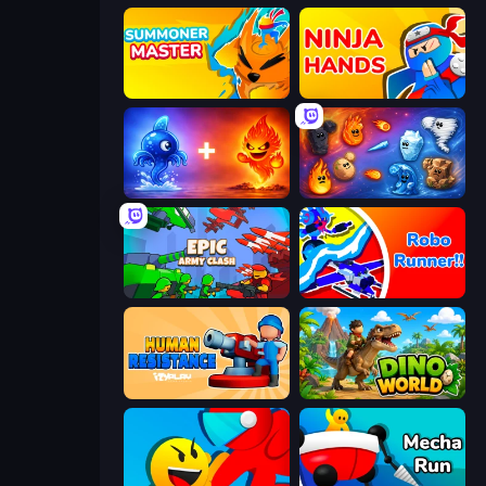
Summoner Master
Ninja Hands
Elemental Monsters: Merge
Elemental Merge
Epic Army Clash
Robo Runner
Human Resistance
Dino World