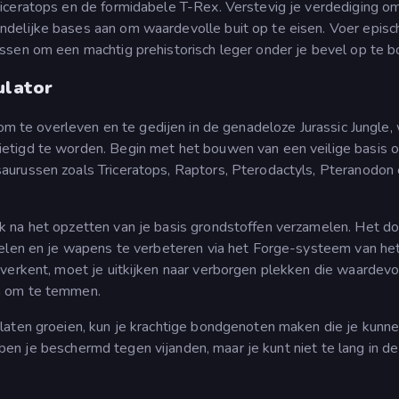
iceratops en de formidabele T-Rex. Verstevig je verdediging o
ndelijke bases aan om waardevolle buit op te eisen. Voer episc
ssen om een machtig prehistorisch leger onder je bevel op te 
ulator
 om te overleven en te gedijen in de genadeloze Jurassic Jungle,
etigd te worden. Begin met het bouwen van een veilige basis 
urussen zoals Triceratops, Raptors, Pterodactyls, Pteranodon
k na het opzetten van je basis grondstoffen verzamelen. Het do
kelen en je wapens te verbeteren via het Forge-systeem van het
 verkent, moet je uitkijken naar verborgen plekken die waardevo
n om te temmen.
laten groeien, kun je krachtige bondgenoten maken die je kunn
t, ben je beschermd tegen vijanden, maar je kunt niet te lang in de