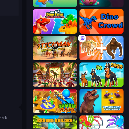
Dino Defense
Dino Domination
Idle Dino Farm Tycoon Simulator 3D
Dino Crowd
Stickman: Dinosaur Arena
Animal DNA Run
My Dinoland
Dogs vs Aliens
Zombie Raft
Dragons Merge: Battle Games
Park.