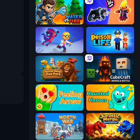
Water vs Fire
Merge Battle Tactics
Bounce Out
Prison Life
Animal Merge Zoo Park
CubeCraft: Merge & Battle
Feeling Arrow
Haunted Heroes
North War
Jurassic Merge: Dino Evolution