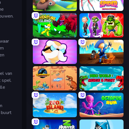
m
he
Beaver Builder
Spider Evolution: Runner Game
bouwen.
Adventure Island 2D
Infection Town of Zombies
 waar
om
 en
Mutant Idle
Captains Idle
el van
 spel.
lle
Dinosaurs Merge Master
Dino World: Merge & Fight
en
 buurt
Zoo Island
OctopusRun