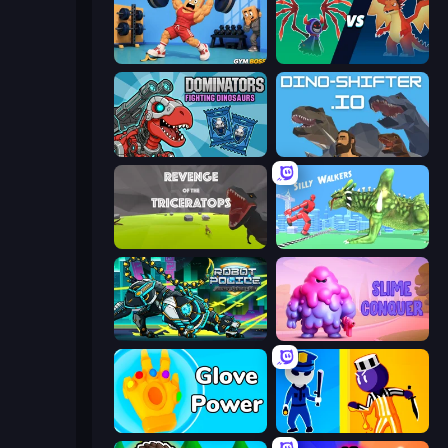
Gym Boss
Monster Battle
Dominators: Fighting Dinosaurs
DinoShifter.io
Revenge of the Triceratops
Silly Walkers
Robot Police Iron Panther
Slime Conquer: Epic Battles
Glove Power
Jailbreak: Hide or Attack!