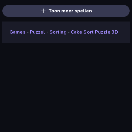
Toon meer spellen
Games
Puzzel
Sorting
Cake Sort Puzzle 3D
»
»
»
Cake Sort Puzzle 3D
Beoordeling
(
op basis van de afgelopen 6
7,8
maanden
)
Gepubliceerd
september 2024
Laatst bijgewerkt
juni 2025
Game-engine
Unity 2022
Platformen
Browser (desktop, mobiel,
tablet), App Store (iOS,
Android)
Oriëntatie
Portret