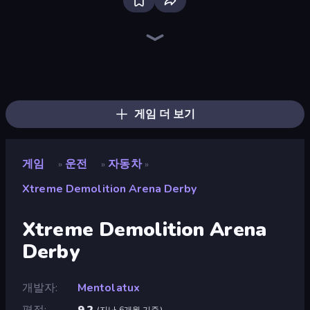
Bloxd.io
Ragdoll Archers
EvoWars.io
Piece of Cake: Merge and Bake
Veck.io
Traffic Rider
Racing Limits
Mahjongg Solitaire
Screw Out: Bolts and Nuts
Words of Wonders
Piles of Mahjong
Designville: Merge & Design
Space Waves
Miniblox
SkillWarz
Stickman Clash
Fortzone Battle Royale
Arrow Escape
게임 더 보기
게임
운전
자동차
»
»
»
Xtreme Demolition Arena Derby
Xtreme Demolition Arena
Derby
개발자
Mentolatux
평점
9.2
(
지난 6개월 기준
)