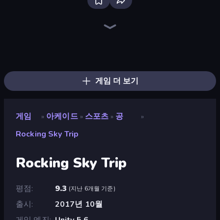
Bloxd.io
Ragdoll Archers
EvoWars.io
Veck.io
Piece of Cake: Merge and Bake
Racing Limits
Traffic Rider
Mahjongg Solitaire
Screw Out: Bolts and Nuts
Words of Wonders
Piles of Mahjong
Designville: Merge & Design
Miniblox
Stickman Clash
Space Waves
SkillWarz
Fortzone Battle Royale
Arrow Escape
게임 더 보기
게임
아케이드
스포츠
공
»
»
»
»
Rocking Sky Trip
Rocking Sky Trip
평점
9.3
(
지난 6개월 기준
)
출시
2017년 10월
게임 엔진
Unity 5.6