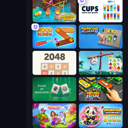
Mansion Tale: Merge Secrets
Cups - Water Sort Puzzle
Wood Screw: Bolts Puzzle
Parking Jam
2048
Sugar Heroes
Piles of Mahjong
Bus Escape: Clear Jam
Fairyland Merge & Magic
Unscrew Drop: Satisfying Puzzle