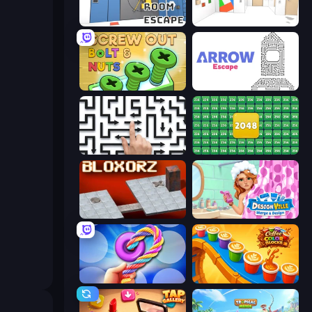
Vault Room Escape
Mirror Room Escape
Screw Out: Bolts and Nuts
Arrow Escape
Arrow Escape: Puzzle
2048 Merge Blocks
Bloxorz
Designville: Merge & Design
Twisted Tangle
Coffee Color Blocks