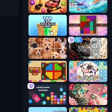
Tap Gallery
Tropical Merge
Tap 3D Wood Block Away
Color Cube Puzzle
Jigpic Solitaire
Color Tap: Coloring by Numbers
Wood Blocks Jam
Find The Cow
Drop & Merge the Numbers
Favorite Puzzles