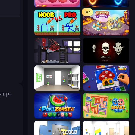
Piece of Cake: Merge and Bake
Portal Escape
Top
DOP Noob: Draw to Save
Mergest Kingdom
The Visitor
Room Escape: Strange Case
Paint Room Escape
Screw Sorting
케이드
Pixel Blast
Snake Out: Maze Escape