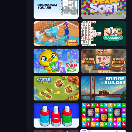
Nonogram Square
Hexa Sort
Open House
Mahjongg Solitaire
Farm Merge Valley
Yarn Fever! Unravel Puzzle
Castle Craft
Bridge Builder
Nuts Puzzle: Sort By Color
Tap Away Story