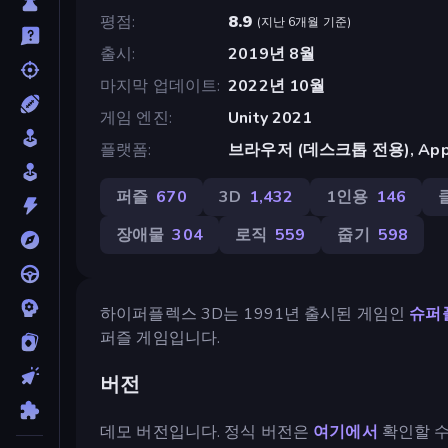
평점
8.9
(
지난 6개월 기준
)
출시
2019년 8월
마지막 업데이트
2022년 10월
게임 엔진
Unity 2021
플랫폼
브라우저 (데스크톱 전용), App St
퍼즐
670
3D
1,432
1인용
146
장애물
304
로직
559
줍기
598
하이퍼플렉스 3D는 1991년 출시된 게임인
슈퍼
퍼즐 게임입니다.
버전
데모 버전입니다. 정식 버전은
여기에서
확인할 수