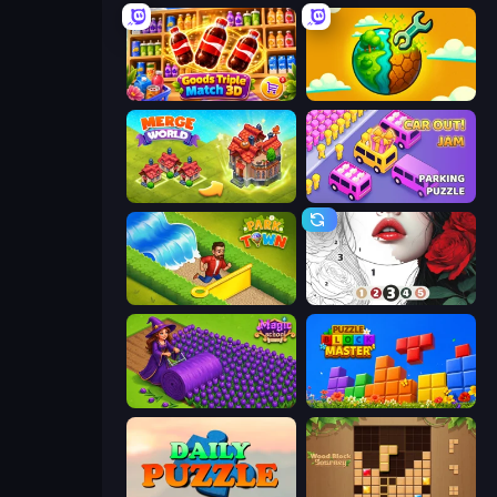
Goods Triple Match 3D
Land Explorers: Merge & Build
Merge World
Car OUT! Jam Parking Puzzle
Park Town
Numicolor
Magic School
Puzzle Block Master