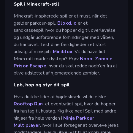
Spil i Minecraft-stil
Minecraft-inspirerede spil er et must, når det
gælder parkour-spil.
Bloxd.io
er et
sandkassespil, hvor du hopper dig til overlevelse
og undgår udfordrende forhindringer med våben,
du har lavet. Test dine færdigheder i et stort
udvalg af minispil i
Miniblox
. Vil du have lidt
Minecraft møder dystopi? Prøv
Noob: Zombie
Prison Escape,
hvor du skal redde noob'en fra at
blive udslettet af hjerneædende zombier.
Løb, hop og styr dit spil
Hvis du ikke lider af højdeskræk, vil du elske
Rooftop Run
, et eventyrligt spil, hvor du hopper
fra hustag til hustag. Kig ikke ned! Spil med andre
ninjaer fra hele verden i
Ninja Parkour
Multiplayer
, hvor I alle forsøger at overleve jeres
modstandere. Har du ikke lyst til at konkurrere