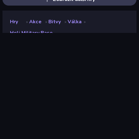
Hry
Akce
Bitvy
Válka
»
»
»
»
Heli Military Base
Heli Military Base
Vývojář
Beetleplay
Hodnocení
8,8
(
based on last 6 months
)
Uvolněno
duben 2026
Herní engine
Unity 2022
Platformy
Prohlížeč (stolní počítač, mobilní
zařízení, tablet), Aplikace
CrazyGames (iOS, Android), App
Store (Android)