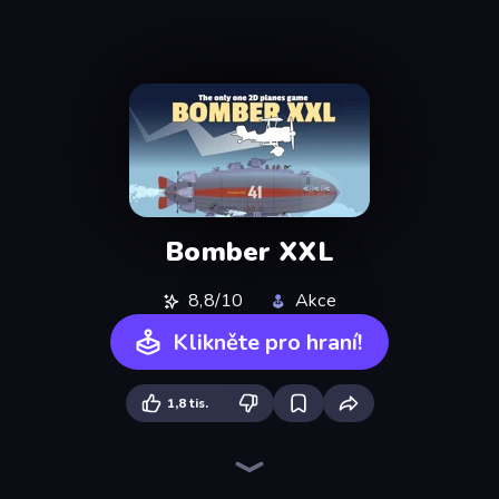
Bomber XXL
8,8/10
Akce
Klikněte pro hraní!
1,8 tis.