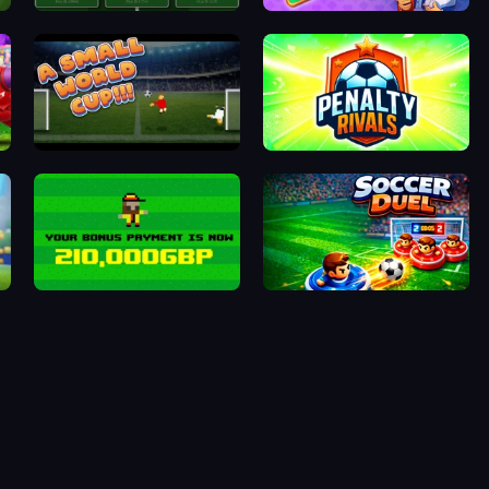
e Kick)
Idle Soccer Manager
Kingdom Solitaire
A Small World Cup
Penalty Rivals
Bad Soccer Manager
Soccer Duel