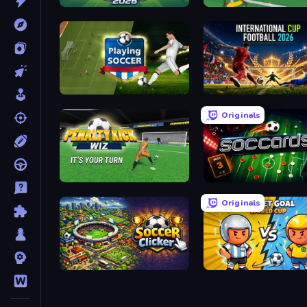
Soccer Legends 2026
Free Kicks World Cup 20
Playing Soccer
Originals
Penalty Kick Wiz
Soccards
Originals
Soccer Clicker
Pocket Goal: World Cup