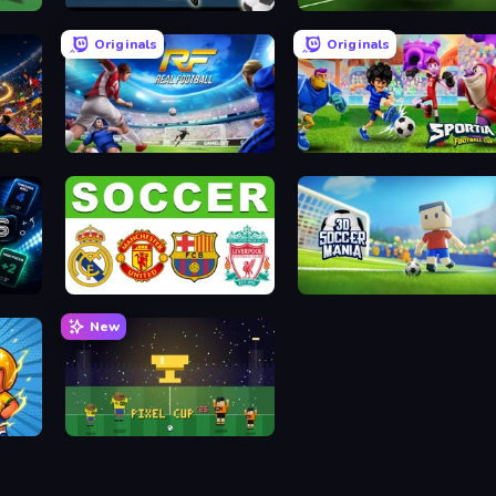
26
Goalkeeper Wiz
Free Kick Classic (3D Fre
Originals
Originals
International Cup Football 2026
Real Football
Sportia Football Cup
European Football Quiz
3D Soccer Mania
New
Pixel Cup 26