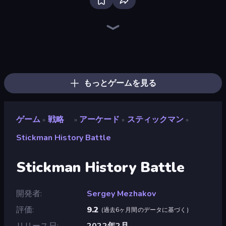
Tower Swap
Battle Arena
Idle Zombie Wave: Survivors
Takeover
Kiomet
Cursed Treasure
WarLink: Crown & Clash
Cursed Treasure 2
Obby: Hide and Seek, Battle Royale
Kingdom Rush
Tower Battle
Compact Conflict
City Takeover
Day D Tower Rush
Fall of the King
Last Archer
Zombie Protocol
Jailbreak: Hide or Attack!
もっとゲームを見る
ゲーム
戦略
アーケード
スティックマン
»
»
»
»
Stickman History Battle
Stickman History Battle
開発者
Sergey Mezhakov
評価
9.2
(
過去6ヶ月間のデータに基づく
)
リリース日
2022年2月