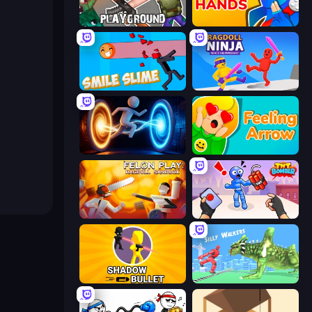
Playground
Ninja Hands
Smile Slime
Ragdoll Ninja: Imposter Hero
Portal Escape
Feeling Arrow
Felon Play: Ragdoll Sandbox
TNT Bomber
Shadow Bullet
Silly Walkers