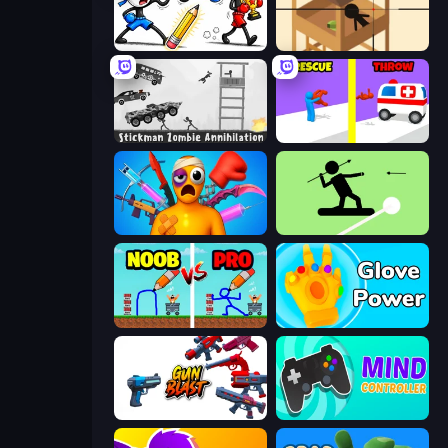
Doodle Smash
Elite Sniper
Stickman Zombie Annihilation
Rescue Throw
Fun Ragdoll Challenge!
The Spear Stickman
DOP Noob: Draw to Save
Glove Power
Gun Blast
Mind Controller