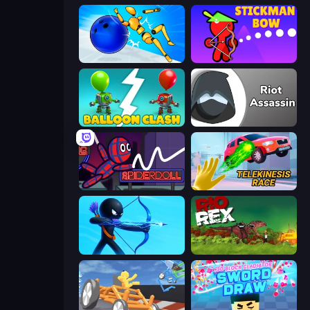
Playground Man! Ragdoll Show!
Stickman Bow
Balloon Clash
Riot Assassin
SpiderDoll
Telekinesis Race 3D
Archers Random
Rio Rex