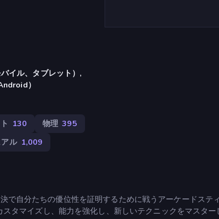
バイル、タブレット）,
Android）
ント
130
物理
395
ュアル
1,009
壮大な対決で自分たちの優位性を証明するために戦うアーケードステ
カスタマイズし、能力を強化し、新しいテクニックをマスター