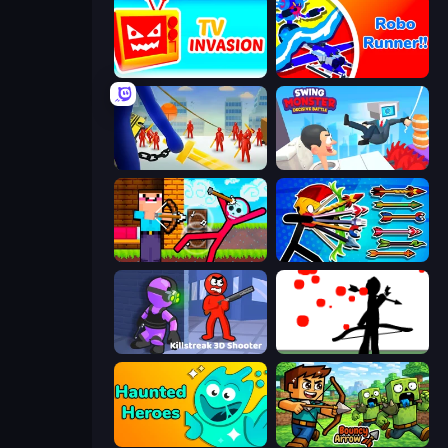
TV Invasion
Robo Runner
Slasher
Swing Monster: Decisive Battle
Noob Archer vs Stickman Zombie
Archer Ragdoll Masters
Killstreak 3D Shooter
Bowman
Haunted Heroes
Bouncy Arrow