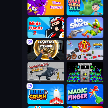
Time Control!
Grab Them All
Ninja Hands 2
No Shorts
Professor Strange
Smash Guy: Ragdoll Punch Hero
Sharkosaurus Rampage
Stick Epic Fighter
Build and Crush
Magic Finger 3D