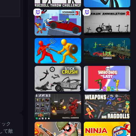
Ragdoll Throw Challenge
Stickman Bullet Warriors
Stickman Destruction 3 Heroes
Stickman Annihilation 2
Epic Sword Battle! Fight in Arena
Lime Playground Sandbox
Stick Crush
Who Dies Last?
Last Play: Ragdoll Sandbox
Weapons and Ragdolls
ィック
して敵