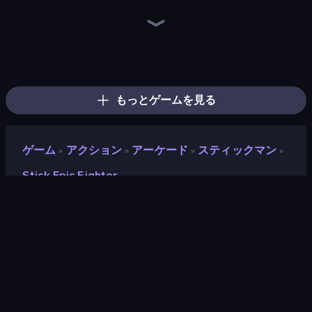
Playground
Stick Fighter vs Zombies
Stickman King
Lime Playground Sandbox
Stickman Epic
DOP Noob: Draw to Save
Last Play: Ragdoll Sandbox
Trap Craft
Mine Shooter 2: Noob vs Mobs
Skyland Survive With Noob!
Noob Miner 2: Escape From Prison
Noob Miner: Escape From Prison
Stickman Parkour Master
Noob Gigachad: Parkour Tricks Challenge
Stickman Archero Fight
Stickman vs Villager: Save the Girl
Noob Digger: Pro Drill Miner
Herobrine vs Monster School
もっとゲームを見る
ゲーム
アクション
アーケード
スティックマン
»
»
»
»
Stick Epic Fighter
Stick Epic Fighter
開発者
Artur Stogney
評価
8.5
(
過去6ヶ月間のデータに基づく
)
リリース日
2024年10月