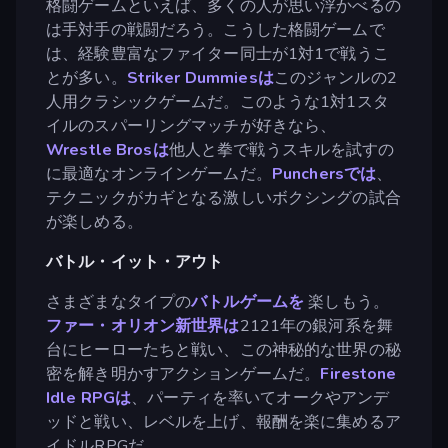
格闘ゲームといえば、多くの人が思い浮かべるの
は手対手の戦闘だろう。こうした格闘ゲームで
は、経験豊富なファイター同士が1対1で戦うこ
とが多い。
Striker Dummiesは
このジャンルの2
人用クラシックゲームだ。このような1対1スタ
イルのスパーリングマッチが好きなら、
Wrestle Brosは
他人と拳で戦うスキルを試すの
に最適なオンラインゲームだ。
Punchersでは
、
テクニックがカギとなる激しいボクシングの試合
が楽しめる。
バトル・イット・アウト
さまざまなタイプの
バトルゲームを
楽しもう。
ファー・オリオン新世界は
2121年の銀河系を舞
台にヒーローたちと戦い、この神秘的な世界の秘
密を解き明かすアクションゲームだ。
Firestone
Idle RPGは
、パーティを率いてオークやアンデ
ッドと戦い、レベルを上げ、報酬を楽に集めるア
イドルRPGだ。