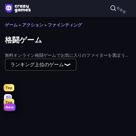
ゲーム
»
アクション
»
ファインティング
格闘ゲーム
無料オンライン格闘ゲームでお気に入りのファイターを選ぼう！
パンチアップ、ソードファイト、ガンバトルなど、エキサイティ
ランキング上位のゲーム
ングなタイトルから選べる。フィルターを使って最もプレイされ
たものと最新のもので並べ替えよう。
Top
Top
New
Mr. Dude: King of the Hill
Immortal: Dark Slayer
Gladiator Fights
Puppet Fighter 2 Player
Wrestle Bros
Merge & Fight
Annoying Uncle Punch Game
Funny City: Gopniks
Lost Dungeon
MMA Manager 2
Stickman Weapon Master
Punchers
Battle of Knights: Robby and Dragons
Mecha Allstars Battle Royale
EmberWars.io
Robot Police Iron Panther
Office Fight
Brawl Frenzy: Fight.io
3D Block Gladiator: Sword Draw
Dark Stones: Card Battle RPG
Slasher
Knockout!
Drunken Boxing
Fight Arena Online
Super Thrower
Mr. Throw
Stickman Fighting: Super War
Street Fighter Simulator
Tanks 2D: Tank Wars
Balloon Clash