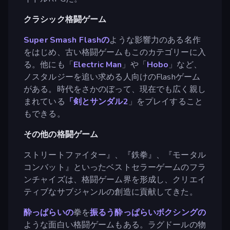
クラシック格闘ゲーム
Super Smash Flashの
ような影響力のある名作
をはじめ、古い格闘ゲームもこのカテゴリーに入
る。他にも「
Electric Man
」や「
Hobo
」など、
ノスタルジーを追い求める人向けのFlashゲーム
がある。時代をさかのぼって、現在でも広く親し
まれている
「剣とサンダル2
」をプレイすること
もできる。
その他の格闘ゲーム
ストリートファイター』、『鉄拳』、『モータル
コンバット』といったベストセラーゲームのフラ
ンチャイズは、格闘ゲーム界を形成し、クリエイ
ティブなサブジャンルの創造に貢献してきた。
酔っぱらいの
拳を
振るう酔っぱらいボクシングの
ような面白い格闘ゲームもある。ラグドールの物