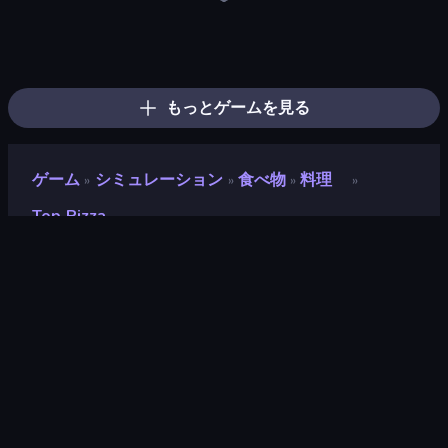
Dalgona Candy Honeycomb Cookie
Pizza Maker
Burger Cafe
Jelly Dye
Emoji Puzzle!
Draw Missing Part | DOP Puzzle
Hypermarket 3D
Feet's Doctor Urgent Care
DIY Makeup Salon: SPA Makeover
Dessert Maker
Dalgona Game
BFF Makeover - Spa & Dress Up
Single Line: Drawing Puzzle
Nail Salon
ABC Pizza Maker
Ice Cream Fever: Cooking Game
Papa's Donuteria
Make Up Hole
もっとゲームを見る
ゲーム
シミュレーション
食べ物
料理
»
»
»
»
Top Pizza
Top Pizza
開発者
Timerpock
評価
8.5
(
過去6ヶ月間のデータに基づく
)
リリース日
2023年11月
最終更新
2023年11月