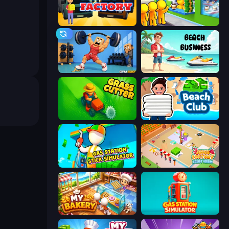
Mega Factory
Coffee Idle
Gym Boss
Beach Business
Grass Cutter: Mowing Simulator
Beach Club
Gas Station - Stick Simulator
Juice Factory - Fruit Farm
My bakery
Gas Station Simulator