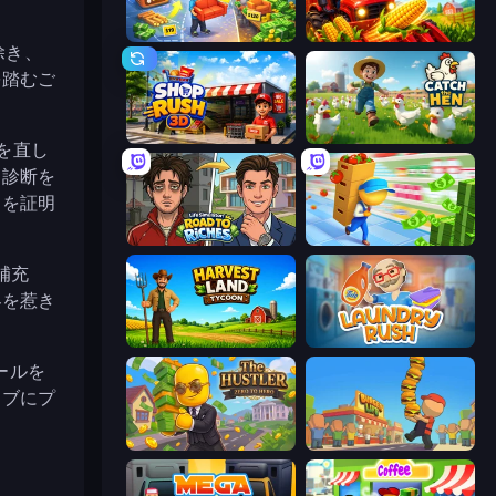
Furniture Master: Idle Tycoon
My Perfect Farm
り除き、
を踏むご
Shop Rush 3D
Catch the Hen
ツを直し
、診断を
とを証明
Life Simulator: Road to Riches
Supermarket Empire
補充
客を惹き
Harvest Land Tycoon
Laundry Rush
ールを
ィブにプ
The Hustler
Burger Life