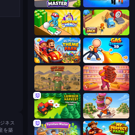
Trash Master
Prison Life
Doctor Hero
Lumberjack 3D Simulator
My Perfect Theme Park
Gas Station 3D
Army Base Of America
Candy Packing Store
Lumber Harvest: Tree Cutting Game
Donut Place
ビジネス
産を築