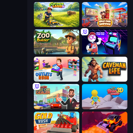
Grass Land
Idle Car Service: Tycoon
Zoo Builder
Arcade Empire
Outlets Rush
Caveman Life
Used Car Dealer Tycoon
Road Master 3D