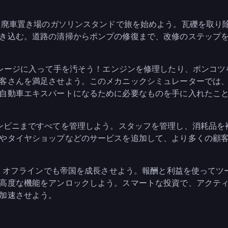
and = 放置された廃車置き場のガソリンスタンドで旅を始めよう。瓦礫を取
き込む。道路の清掃からポンプの修復まで、改修のステップ
Gameplay = ガレージに入って手を汚そう！エンジンを修理したり、ポンコ
客さんを満足させよう。このメカニックシミュレーターでは
自動車エキスパートになるために必要なものを手に入れたこ
ポンプからコンビニまですべてを管理しよう。スタッフを管理し、消耗品を
やタイヤショップなどのサービスを追加して、より多くの顧
 = オフラインでも帝国を成長させよう。報酬と利益を使ってツ
高度な機能をアンロックしよう。スマートな投資で、アクテ
加速させよう。