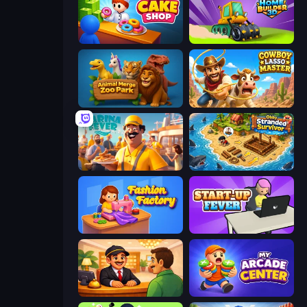
My Cake Shop
Home Builder 3D
Animal Merge Zoo Park
Cowboy Lasso Master
Marina Fever Tycoon
Obby Stranded Survivor
Fashion Factory
StartUp Fever
Idle Hotel Empire Tycoon
My Arcade Center