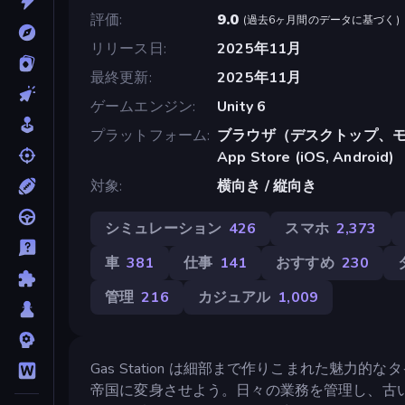
評価
9.0
(
過去6ヶ月間のデータに基づく
)
リリース日
2025年11月
最終更新
2025年11月
ゲームエンジン
Unity 6
プラットフォーム
ブラウザ（デスクトップ、モ
App Store (iOS, Android)
対象
横向き / 縦向き
シミュレーション
426
スマホ
2,373
車
381
仕事
141
おすすめ
230
管理
216
カジュアル
1,009
Gas Station は細部まで作りこまれた魅
帝国に変身させよう。日々の業務を管理し、古