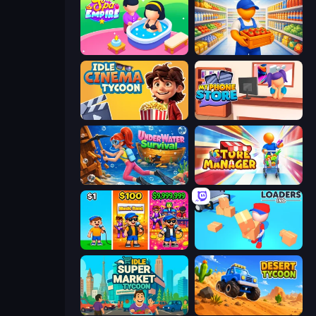
Spa Empire
Supermarket Manager
Idle Cinema Tycoon
My Phone Store
Underwater Survival
Store Manager
Music Band
Loaders Inc
Idle Supermarket Tycoon
Desert Tycoon