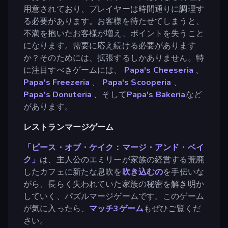
用意されており、プレイヤーは時間通りに調理す
る必要があります。お客様を待たせてしまうと、
不満を抱いたお客様が増え、ポイントを失うこと
になります。需要に応え続ける必要があります
か？そのためには、拡張するしかありません。特
に注目すべきゲームには、
Papa's Cheeseria
、
Papa's Freezeria
、
Papa's Scooperia
、
Papa's Donuteria
、そして
Papa's Bakeria
など
があります。
レストランマージゲーム
「ピース・オブ・ケイク：マージ・アンド・ベイ
ク」
は、主人公のエミリーが家族の経営する荒廃
したカフェに新たな息吹を
吹き込む
の
を手伝いな
がら、長らく失われていた家族の秘密を解き明か
していく、パズルマージゲームです。このゲーム
が気に入ったら、
マッチ3ゲーム
もぜひご覧くだ
さい。