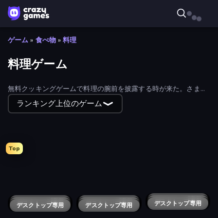
ゲーム
»
食べ物
»
料理
料理ゲーム
無料クッキングゲームで料理の腕前を披露する時が来た。さまざ
まなタイトルを見て、パスタからチョコレートドーナツまですべ
ランキング上位のゲーム
てを調理する！オンラインで楽しく無料で遊ぼう。
Top
Dessert Maker
Papa's Donuteria
Papa's Pastaria
Papa's Burgeria
Papa's Wingeria
Papa's Pancakeria
WinterCraft: Survival in the Forest
Ellie's Recipe: Dubai Chocolate Bar
Pizza Car
Max Mixed Cocktails
ABC Pizza Maker
Papa's Pizzeria
Max Mixed Cuisine
Cooking Mania
Sandwich Burger
Papa's Taco Mia
Happy Burger
Food Truck Chef™: A Fun Cooking Game
Cooking Live
Magic Kitchen: Merge Game
Ring Restaurant
Ice Cream Fever: Cooking Game
Click To Grill
Top Pizza
That's My Recipe
Cooking Festival
Mom's Diary 2
Crazy Pizza Multiplayer
Trucktopolis Cooking Chaos
Papa's Cheeseria
デスクトップ専用
デスクトップ専用
Papa's Bakeria
デスクトップ専用
Papa's Hot Doggeria
デスクトップ専用
Rush Hour Cafe
デスクトップ専用
Burger Cafe Story ASMR Cooking
デスクトップ専用
Papa Louie: When Pizzas Attack
デスクトップ専用
Cookin'Truck
デスクトップ専用
Card Cafe
デスクトップ専用
Platformer Chef