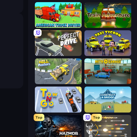
American Truck Driver
Train Adventure
Perfect Drive
Taxi Tycoon: Idle Business
Hill Masters
Retro Garage
Tow N Go
Construct a Bridge
Top
Top