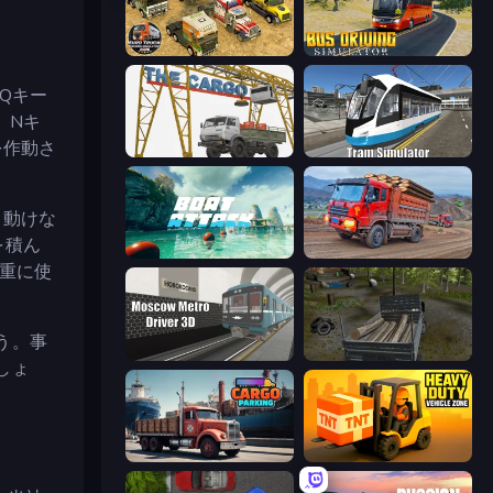
Euro Truck Driving Simulator 2025
Bus Driving Simulator
Qキー
、Nキ
を作動さ
The Cargo
Tram Simulator
て動けな
を積ん
Boat Attack
Cargo Truck Driver Simulator
重に使
う。事
Moscow Metro Driver 3D
Russian Delivery Club Baikal
しょ
Cargo Truck Parking
Heavy Duty: Vehicle Zone