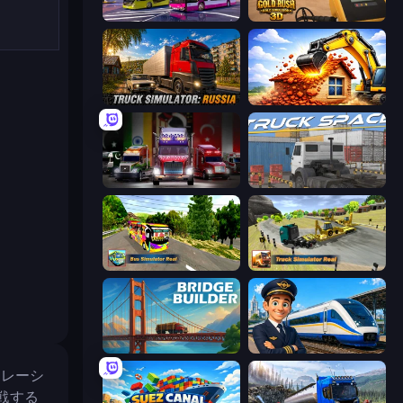
Bus Simulator: EVO
Gold Rush: Gold Simulator 3D
Truck Simulator: Russia
City Constructor
Big Euro Truck Driving
Truck Space
Bus Simulator Real
Truck Simulator Real
Bridge Builder
Idle Train Empire Tycoon
ミュレーシ
戦する