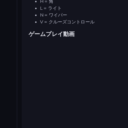
H = 角
L = ライト
N = ワイパー
V = クルーズコントロール
ゲームプレイ動画