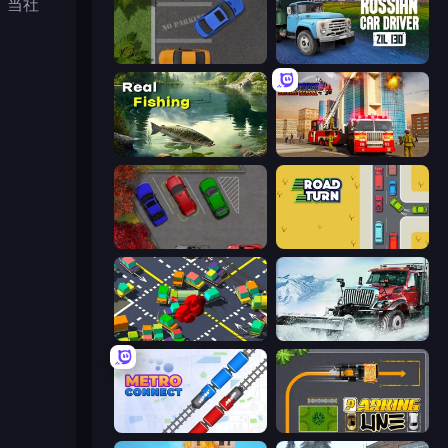
、当社
Parking Space
Russian Car Driver ZIL 130
Real Fishing Simulator
Fire Truck Driving School
OK Parking
Road Turn
Slightly Annoying Traffic
Snow Plow Truck
Metro Connect
Parking Line