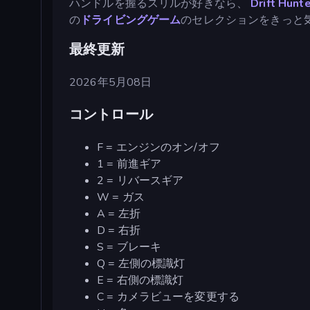
ハンドルを握るスリルが好きなら、
Drift Hunt
の
ドライビングゲーム
のセレクションをきっと
最終更新
2026年5月08日
コントロール
F = エンジンのオン/オフ
1 = 前進ギア
2 = リバースギア
W = ガス
A = 左折
D = 右折
S = ブレーキ
Q = 左側の標識灯
E = 右側の標識灯
C = カメラビューを変更する