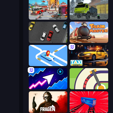
Fireman 2024
Taiga Car Driver
Time to Park
Train Master
Drive Taxi
Taxi Driver: Master
Space Waves
Crazy Train Snake
Fragen
Train Drift