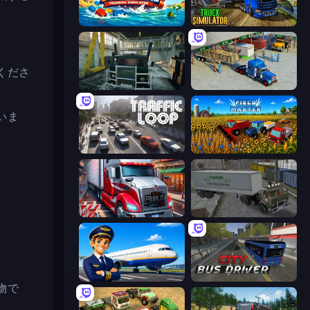
Suez Canal Training Simulator
Truck Driving Simulator Game
くださ
Kamaz Truck Driver
Offroad Cargo Transport Truck
いま
Traffic Loop
Field Master
Just Park It 12
Russian Kamaz Truck Driver
Idle Airport Tycoon
City Bus Driver
物で