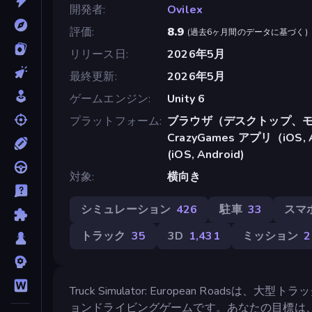
開発者
Ovilex
評価
8.9
(
過去6ヶ月間のデータに基づく
)
リリース日
2026年5月
最終更新
2026年5月
ゲームエンジン
Unity 6
プラットフォーム
ブラウザ（デスクトップ、モ
CrazyGames アプリ（iOS, A
(iOS, Android)
対象
横向き
シミュレーション
426
駐車
33
スマ
トラック
35
3D
1,431
ミッション
2
Truck Simulator: European Ro
ョンドライビングゲームです。あなたの目標は