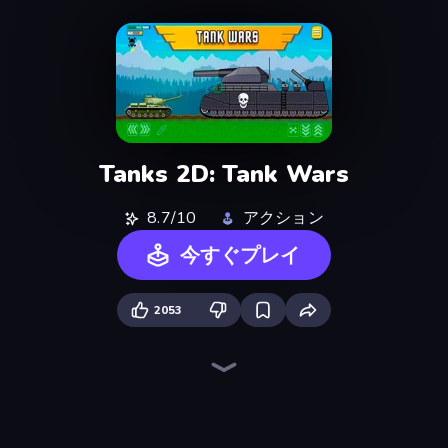
Tanks 2D: Tank Wars
8.7/10
アクション
今すぐプレイ
2053
Merge Master Tanks: Tank Wars
Tank Stars
Earn to Die: Zombie Ride
TankCraft 2
City Constructor
Ships Battlefield 3D
Noob Fuse
Zombie Derby: Pixel Survival
Iron Legion
Cars with Guns: Wasteland Showdown
TankCraft
Heli Military Base
Tanks 2D: War and Heroes!
Tanks Arena io: Craft & Combat
Lumber Harvest: Tree Cutting Game
Rovercraft
Crazy Plane Landing
Jet Fighter Airplane Racing