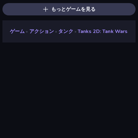
もっとゲームを見る
ゲーム
アクション
タンク
Tanks 2D: Tank Wars
»
»
»
Tanks 2D: Tank Wars
開発者
Mirra Games
評価
8.7
(
過去6ヶ月間のデータに基づく
)
リリース日
2022年10月
最終更新
2023年3月
ゲームエンジン
HTML5
プラットフォーム
ブラウザ（デスクトップ、モバイ
ル、タブレット）, CrazyGames
アプリ（iOS, Android）, App
Store (Android)