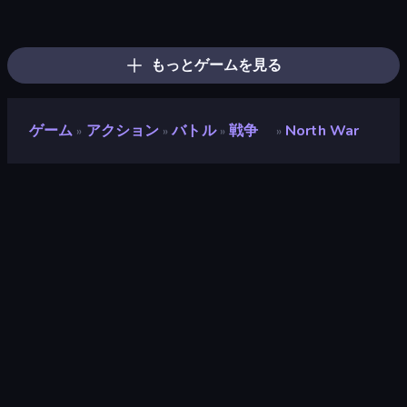
Craft and Battle
Wild Archer: Castle Defense
War the Knights
Crazy Vikings Life
State Wars: Conquer Them All
Ant Kingdom Rush
Redcoats.io
Castle Keeper
Kings Clash
Archer Clash
TimeWarriors
Age Of Arms
War Sea
Age of Heroes
Kiomet
WarLink: Crown & Clash
Tower Battle
City Takeover
もっとゲームを見る
ゲーム
アクション
バトル
戦争
North War
»
»
»
»
North War
開発者
Seryas Games
評価
8.9
(
過去6ヶ月間のデータに基づく
)
リリース日
2023年12月
最終更新
2023年12月
ゲームエンジン
Unity 2023
プラットフォーム
ブラウザ（デスクトップ、モバイ
ル、タブレット）, CrazyGames