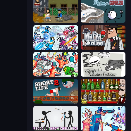
Hobo
Fleeing the Complex
Space Wars Battleground
Mafia Takedown
Funny Shooter 2
Johnny Rocketfingers
Short Life 2
Bartender The Right Mix
Ragdoll Throw Challenge
Time Shooter 3: SWAT