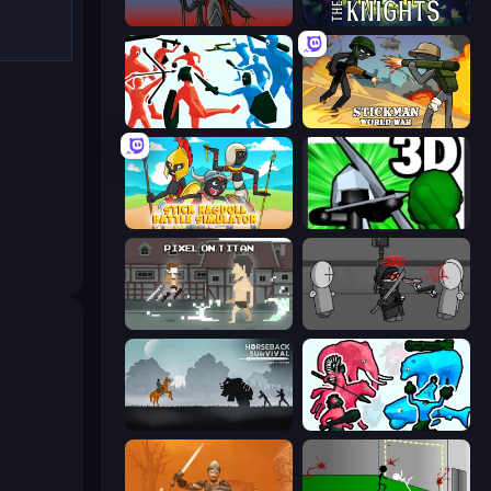
Stick War
War the Knights
Funny Battle Simulator
Stickman World War
Stick Ragdoll Battle Simulator
Stickman: Legacy of Zombie War
Pixel on Titan: AoT
Madness Project Nexus
Horseback Survival
Funny Battle Simulator 2