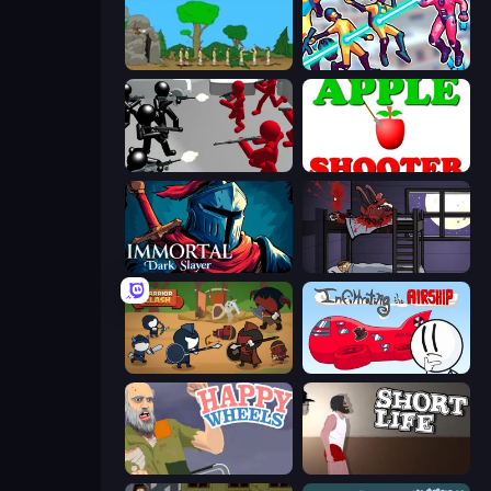
Age Of War
Hero 3: Flying Robot
Battle Simulator: Counter Stickman
Apple Shooter
Immortal: Dark Slayer
The Visitor
Warrior Clash
Infiltrating the Airship
Happy Wheels
Short Life