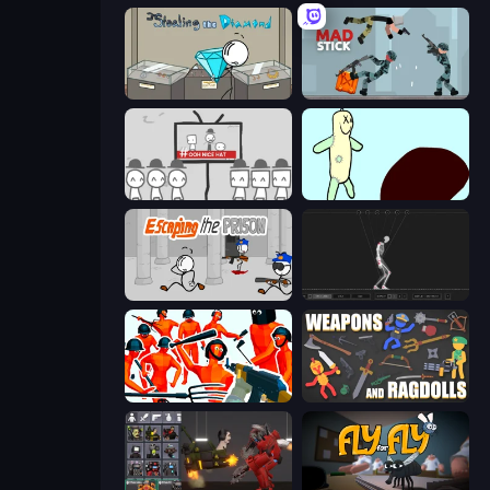
Stealing the Diamond
Mad Stick
We Become What We Behold
Doodieman Voodoo
Escaping the Prison
Skeleton Simulator
Funny Shooter - Destroy All
Weapons and Ragdolls