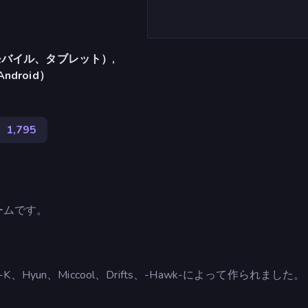
バイル、タブレット）,
Android）
み
1,795
ゲームです。
、Endo-K、Hyun、Miccool、Drifts、-Hawk-によって作られました。