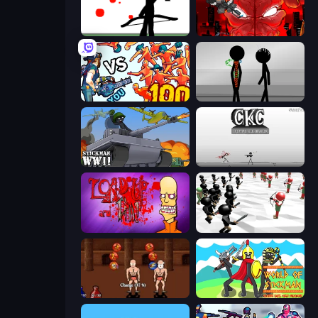
Bowman
Madness Accelerant
Horde Killer: You vs 100
Stick Figure Penalty 2
Stickman WW2
Creative Kill Chamber
Load Up and Kill
Stickman Simulator: Final Battle
Swords and Sandals 2
World of Stickman Classic RTS