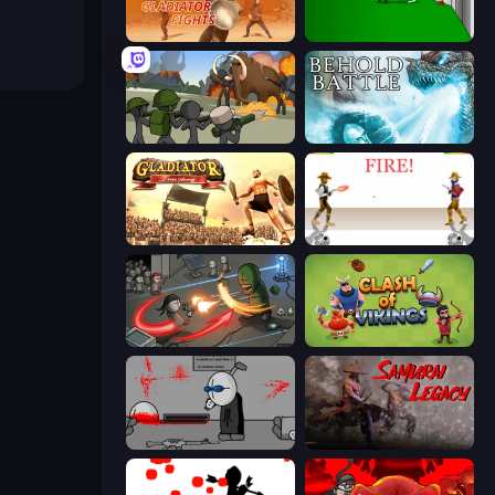
Gladiator Fights
Die In Style
Stickman History Battle
Behold Battle
Gladiator: True Story
Gunblood
Madness Online
Clash of Vikings
Madness Deathwish
Samurai Legacy