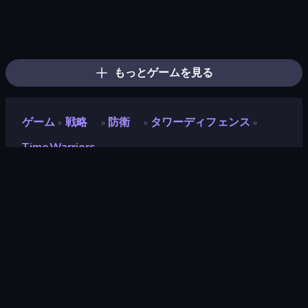
War Sea
City Takeover
Ant Kingdom Rush
Furry Road
Evo Gears
Color Zone
Grass Defense
Age Of Arms
Tower Battle
Epic Army Clash
Age Evolution Run
Machine Eater
Age of Heroes
Merge Survival
State Wars: Conquer Them All
BloomGuard
Mage Castle Idle Defense
Battle Brigade
もっとゲームを見る
ゲーム
戦略
防衛
タワーディフェンス
»
»
»
»
TimeWarriors
TimeWarriors
開発者
HG POINT LTD
評価
8.9
(
過去6ヶ月間のデータに基づく
)
リリース日
2024年12月
最終更新
2025年10月