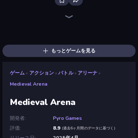
Stickman Clash
Throw a Lucky Block
Playground
Mr. Dude: Online Multiverse Challenge
Lucky Brainrot Blocks Online
Obby Escape from Tsunami Brainrot
Escape Tsunami Brainrot
War the Knights
Escape Lava for Brainrots!
Trap Craft
Escape Cave For Brainrot
Plants vs Brain Zombies
Collect Brainrot Egg
Lime Playground Sandbox
Escape Tsunami for Brainrots!
Obby - BrainWave
Stickman Epic
Brainrot Arena Online
もっとゲームを見る
ゲーム
アクション
バトル
アリーナ
»
»
»
»
Medieval Arena
Medieval Arena
開発者
Pyro Games
評価
8.9
(
過去6ヶ月間のデータに基づく
)
リリース日
2025年4月