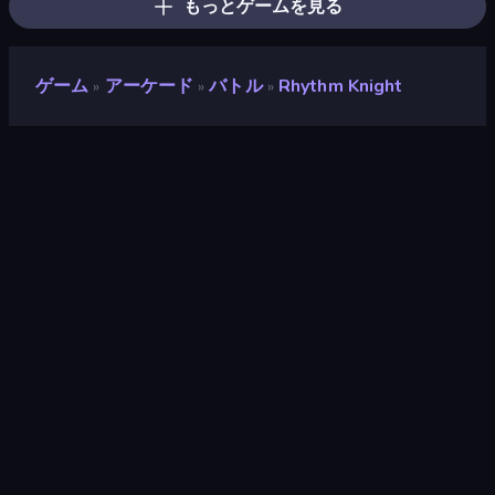
もっとゲームを見る
ゲーム
アーケード
バトル
Rhythm Knight
»
»
»
Rhythm Knight
開発者
Faraz Khan
評価
9.2
(
過去6ヶ月間のデータに基づく
)
リリース日
2023年4月
最終更新
2025年3月
ゲームエンジン
Unity 2021
プラットフォーム
ブラウザ（デスクトップ、モバイ
ル、タブレット）, CrazyGames
アプリ（Android）, App Store
(iOS, Android)