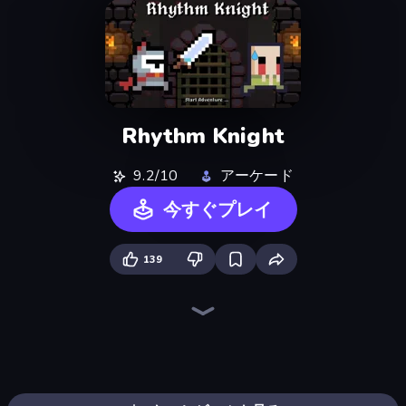
Rhythm Knight
9.2/10
アーケード
今すぐプレイ
139
Ragdoll Archers
Bouncemasters
Catch Tiles: Piano Game
Kick the Buddy
Cars Arena
Tile Jumper 3D
Perfect Piano
Cat Snack Bar
Rooftop Run
Mafia Takedown
Mage Castle Idle Defense
Zombies 4 Weapon Merge
Go Escape
Stacky Bird
Pew Pew Dose
Om Nom: Run
Geometry Game
Furry Road