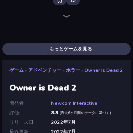
Bloxd.io
Ragdoll Archers
EvoWars.io
Piece of Cake: Merge and Bake
Veck.io
Racing Limits
Traffic Rider
Mahjongg Solitaire
Screw Out: Bolts and Nuts
Words of Wonders
Piles of Mahjong
Designville: Merge & Design
Miniblox
Space Waves
Stickman Clash
SkillWarz
Fortzone Battle Royale
Arrow Escape
もっとゲームを見る
ゲーム
アドベンチャー
ホラー
Owner Is Dead 2
»
»
»
Owner is Dead 2
開発者
Newcom Interactive
評価
8.8
(
過去6ヶ月間のデータに基づく
)
リリース日
2022年7月
最終更新
2022年7月