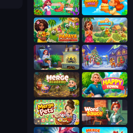
Magic Kitchen: Merge Game
HappyVille Merge Farm
Papaya Summer Farm
The Farmers
Halloween Merge
Snow Farm Happy New Year
Merge Academy
Happy Town
Merge Pets
Word Sauce