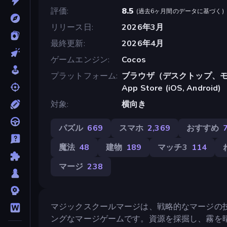
評価
8.5
(
過去6ヶ月間のデータに基づく
)
リリース日
2026年3月
最終更新
2026年4月
ゲームエンジン
Cocos
プラットフォーム
ブラウザ（デスクトップ、モ
App Store (iOS, Android)
対象
横向き
パズル
669
スマホ
2,369
おすすめ
魔法
48
建物
189
マッチ3
114
マージ
238
マジックスクールマージは、戦略的なマージの
ングなマージゲームです。資源を採掘し、霧を