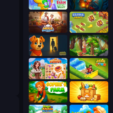
Farm Merge Valley
Lamplighter: Merge & Magic
Merge Restaurant
Castle Craft
Ranch Adventures
Northern Merge
My Castle: Merge & Story
Park Town
Sophie's Farm
Farm Merge Market