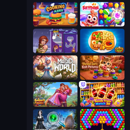
Cooking Mania
Skydom
Home Pin 2
Culinary Atlas
Magic World
Thread Sort: Knit Pictures
Knights & Brides
Goods Triple Match 3D