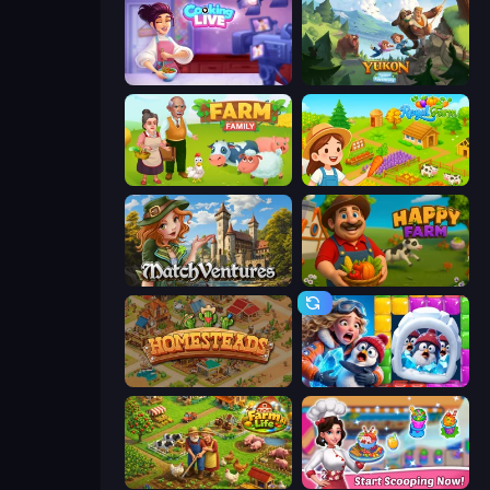
Cooking Live
Yukon: Family Adventure
Farm Family
Royal Farm
MatchVentures
Happy Farm
Homesteads: Dream Farm
Captain Blast
Farm Life
Ice Cream Fever: Cooking Game