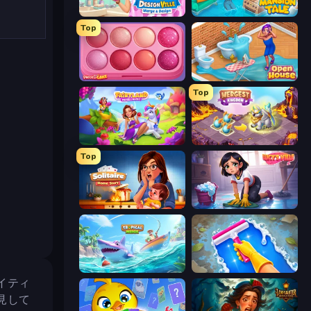
Designville: Merge & Design
Mansion Tale: Merge Secrets
Top
Piece of Cake: Merge and Bake
Open House
Top
Fairyland Merge & Magic
Mergest Kingdom
Top
Solitaire Home Story
Lucy’s Ville
Tropical Merge
Hotel Rush: Merge Story
イティ
見して