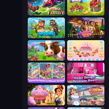
Merge Fantasy
Merge World
Hedgies
Solitaire Crime Stories
Country Life Meadows
Merge Cakes
Mom's Diary 2
Home Design: Decorate House
Hidden Object: My Hotel
Cooking Festival