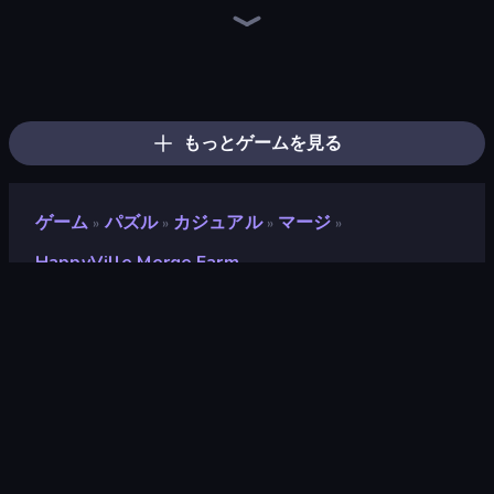
Piece of Cake: Merge and Bake
Designville: Merge & Design
Magic Kitchen: Merge Game
Merge Cakes
Hotel Rush: Merge Story
Merge Restaurant
Magic School
Screw Out: Bolts and Nuts
Mansion Tale: Merge Secrets
Fairyland Merge & Magic
Open House
Northern Merge
Happy Town
Home Design: Decorate House
Farm Merge Valley
Halloween Merge
Solitaire Home Story
Lucy’s Ville
もっとゲームを見る
ゲーム
パズル
カジュアル
マージ
»
»
»
»
HappyVille Merge Farm
HappyVille Merge Farm
開発者
Rumata Games
評価
8.8
(
過去6ヶ月間のデータに基づく
)
リリース日
2025年5月
最終更新
2025年6月