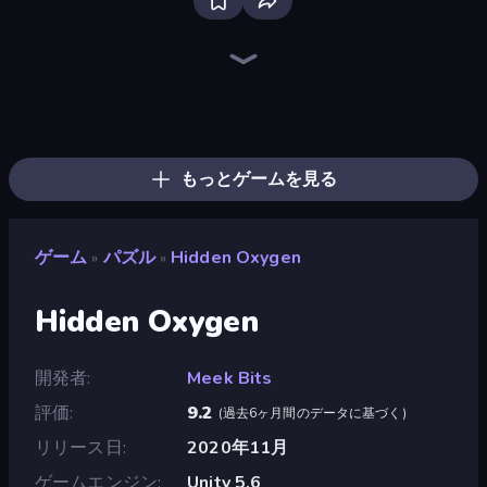
Bloxd.io
Ragdoll Archers
EvoWars.io
Veck.io
Piece of Cake: Merge and Bake
Racing Limits
Traffic Rider
Mahjongg Solitaire
Screw Out: Bolts and Nuts
Words of Wonders
Piles of Mahjong
Designville: Merge & Design
Miniblox
Space Waves
Stickman Clash
SkillWarz
Fortzone Battle Royale
Arrow Escape
もっとゲームを見る
ゲーム
パズル
Hidden Oxygen
»
»
Hidden Oxygen
開発者
Meek Bits
評価
9.2
(
過去6ヶ月間のデータに基づく
)
リリース日
2020年11月
ゲームエンジン
Unity 5.6