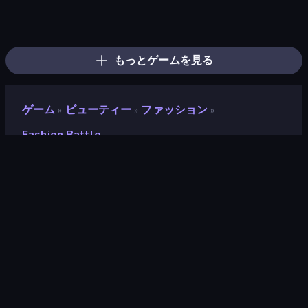
Idol Livestream: Fashion Game
Tailor Stylist: Fashion Diary
High School Popular Girls
Fashion Famous
Fashion Dress Up Challenge
Anime Couple: Avatar Maker
KiKi World
Smileys: Family Tree emoji
Holographic Trends
K-Pop Halloween Dress Up
Anime Boy
Anime Girls Dress Up Games
Prison Life
Fantasy Avatar Anime Dress Up
Anime Couple Dress Up
Anime Princess Dress Up
Pregnant Mother Simulator
Furry Dress Up: Anime Creator
もっとゲームを見る
ゲーム
ビューティー
ファッション
»
»
»
Fashion Battle
Fashion Battle
開発者
Famobi
評価
8.2
(
過去6ヶ月間のデータに基づく
)
リリース日
2025年1月
最終更新
2026年5月
ゲームエンジン
HTML5