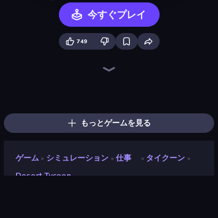
今すぐプレイ
749
Trash Master
Grass Cutter: Mowing Simulator
Gym Boss
Prison Life
Harvest Land Tycoon
My Perfect Farm
My Perfect Theme Park
Gas Station 3D
The Hustler
Cowboy Lasso Master
City Constructor
Zen Mower
Wheel Merge Race
Road Master 3D
Farm Around
Shop Rush 3D
Hypermarket 3D
Donut Place
もっとゲームを見る
ゲーム
シミュレーション
仕事
タイクーン
»
»
»
»
Desert Tycoon
Desert Tycoon