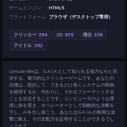
ゲームエンジン
HTML5
プラットフォーム
ブラウザ（デスクトップ専用）
クリッカー
294
2D
935
増分
338
アイドル
392
Console Idleは、G.A.I.A.として知られる強力なAIと対
決する、魅力的なクリッカーゲームです。あなたの
目標は、抵抗して、できるだけ長くシステムの制御
を維持するか、代わりに、それをフォーマットする
ことを決定することです。コンピュータのような環
境に身を置き、オペレーターとして戦略的な決断を
下し、AIを出し抜こう。あなたはG.A.I.A.の執拗な攻
撃に耐え、その支配力を証明することができるでし
ょうか？