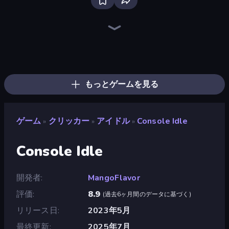
Bloxd.io
Ragdoll Archers
EvoWars.io
Veck.io
Piece of Cake: Merge and Bake
Racing Limits
Traffic Rider
Mahjongg Solitaire
Screw Out: Bolts and Nuts
Words of Wonders
Piles of Mahjong
Designville: Merge & Design
Miniblox
Space Waves
Stickman Clash
SkillWarz
Fortzone Battle Royale
Arrow Escape
もっとゲームを見る
ゲーム
クリッカー
アイドル
Console Idle
»
»
»
Console Idle
開発者
MangoFlavor
評価
8.9
(
過去6ヶ月間のデータに基づく
)
リリース日
2023年5月
最終更新
2025年7月