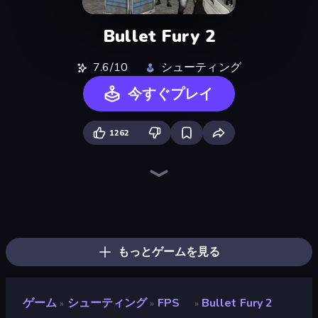
Bullet Fury 2
7.6/10
シューティング
今すぐプレイ
1262
Command Strike FPS
Warfare Area
Wild Hunter 3D
Battle Area
Sniper Mission
Zombie World
The Battleground
Dead Zed
Zombie Hunter
Fragen
Spearfishing
Hunter Hitman
Death City Zombie Invasion
Subway Clash Remastered
Winter Clash 3D
CS: Chaos Squad
SkillWarz
Sniper Challenge
もっとゲームを見る
ゲーム
シューティング
FPS
Bullet Fury 2
»
»
»