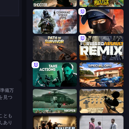
BodyCamera Shooter
The Battleground
Command Strike FPS
Bullet Force
Path of Survivor
Forward Assault Remix
Take Actions
Special Ops: GO
て準備万
を見つ
SNIPER
Ghost Sniper
ことも
んあり