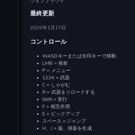
ウェブブラウザ
最終更新
2025年1月17日
コントロール
WASDキーまたは矢印キーで移動
LMB = 発射
P = メニュー
1234 = 武器
C = しゃがむ
R = 武器をリロードする
Shift = 実行
F = 相互作用
E = ピックアップ
スペース＝ジャンプ
H、J = 薬、弾薬を生成