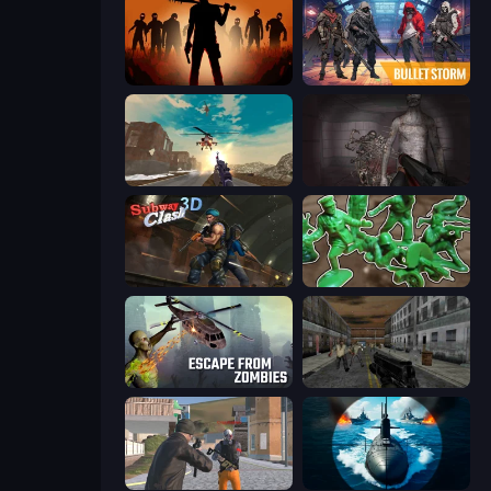
Deads on the Road
Bulletstorm
Grandfather Road Chase: Shooter
Portal Of Doom: Undead Rising
Subway Clash Remastered
Soldiers - Capture and Control!
Escape from Zombies
Silent Insanity Psychological Trauma
Gangsters Squad
Ships Battlefield 3D