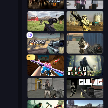
Sniper Team 3
Sniper Assassin - Government Agent
Dead Zed
Mountain Operation
Sniper Mission
Masked Forces
Top
KS Z
Wild Hunter 3D
Warfare Area
Gulag