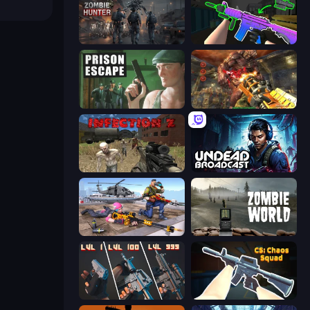
Zombie Hunter
War V: Survivor
Prison Escape
Cemetery Warrior 4
Infection Z
Undead Broadcast
FPS Commando Gun Shooting Game
Zombie World
The Range 3D
CS: Chaos Squad