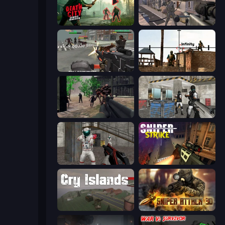
Death City Zombie Invasion
Mad Boss
Masked Forces: Zombie Survival
Lethal Sniper 3D: Army Soldier
Sudden Attack
Bullet Fury 2
Battle Area
Sniper Strike
Cry Islands
Sniper Attack 3D: Shooting War