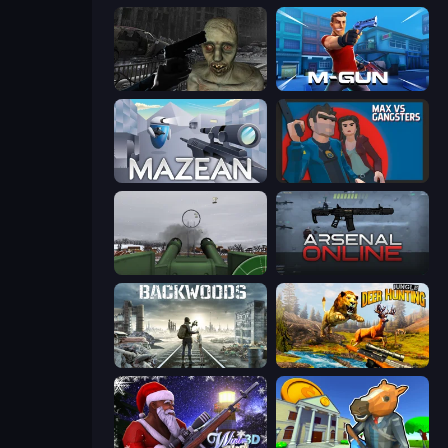
C-Virus Game: Outbreak
Muscle Gun.IO
Mazean
Max vs Gangsters
Flakmeister
Arsenal Online
Backwoods
Jungle Deer Hunting