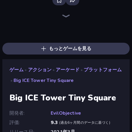
Bloxd.io
Ragdoll Archers
EvoWars.io
Piece of Cake: Merge and Bake
Veck.io
Racing Limits
Traffic Rider
Mahjongg Solitaire
Screw Out: Bolts and Nuts
Words of Wonders
Piles of Mahjong
Designville: Merge & Design
Miniblox
Space Waves
Stickman Clash
SkillWarz
Fortzone Battle Royale
Arrow Escape
もっとゲームを見る
ゲーム
アクション
アーケード
プラットフォーム
»
»
»
Big ICE Tower Tiny Square
»
Big ICE Tower Tiny Square
開発者
EvilObjective
評価
9.3
(
過去6ヶ月間のデータに基づく
)
リリース日
2021年3月