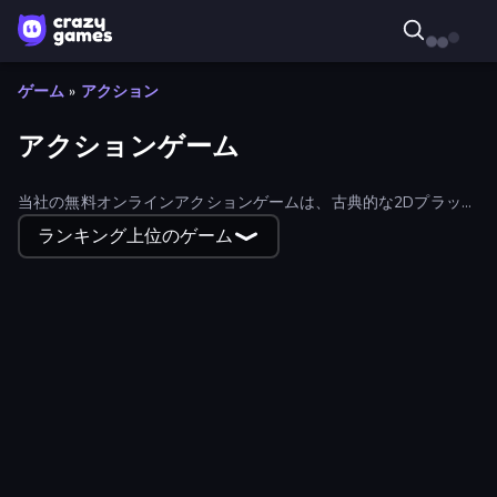
ゲーム
»
アクション
アクションゲーム
当社の無料オンラインアクションゲームは、古典的な2Dプラット
フォームゲーム、漫画のような冒険、戦略や3Dタイトルの範囲を
ランキング上位のゲーム
含む。何百もの最高のアクションゲームを無料でプレイして楽し
もう。最も人気のあるアクションゲームのために'最もプレイ'で
ソートする。
Archers Arena
Obby: +1 to Spaceflight Altitude
Falling Art Ragdoll Simulator
Zombie Lab Escape
Nightfall Survivors
Super Billy Boy
Survive-ish
Mecha Allstars Battle Royale
Robot Police Iron Panther
Fight Arena Online
Gun Strike Runner
Mortar Squad
Escape From Prison Multiplayer
3D Block Gladiator: Sword Draw
Digital Circus: Obby
Break a Lucky Egg Brainrots
Super Onion Boy 2
Swing Monster: Decisive Battle
Stickman Archer: The Wizard Hero
Adventure Jumper
Carnage Battle Arena
Swarm Survivor
BloomGuard
Obby - BrainWave
Warfare 1942
TankCraft 2
Mafia Business Empire: Thief Escape
Killstreak 3D Shooter
Obby Parkour Race: Multiplayer
Modern Cannon Strike
Brawl Frenzy: Fight.io
Krampus
War of Mine
Obby Cards: The Legend Hunt
Herobrine vs Monster School
FPV War Kamikaze Drone