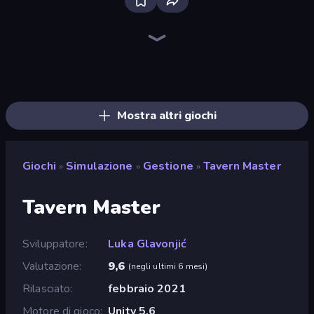
Bus Simulator: EVO
Grow A Garden | Growden.io
Driving School Simulator
Life Simulator: Road to Riches
Hole Digger
Sandbox City
Idle Billionaire Tycoon
Bad Cat Prankster
Supermarket Simulator: Store Manager
Gym Boss
The Secret Service
Gold Digger FRVR
Empire City
Prison Life
Airport Security
Truck Simulator: European Roads
Container Auction
Army Base Of America
Mostra altri giochi
Giochi
Simulazione
Gestione
Tavern Master
»
»
»
Tavern Master
Sviluppatore
Luka Glavonjić
Valutazione
9,6
(
negli ultimi 6 mesi
)
Rilasciato
febbraio 2021
Motore di gioco
Unity 5.6