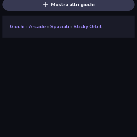
Mostra altri giochi
Giochi
Arcade
Spaziali
Sticky Orbit
»
»
»
Sticky Orbit
Valutazione
8,8
(
negli ultimi 6 mesi
)
Rilasciato
maggio 2026
Ultimo aggiornamento
maggio 2026
Motore di gioco
HTML5
Piattaforme
Browser (desktop, mobile,
tablet), App CrazyGames
(iOS, Android)
Orientamento
Orizzontale / Verticale