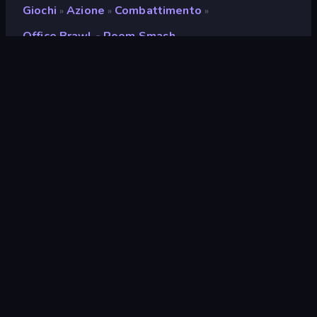
Giochi
Azione
Combattimento
»
»
»
Office Brawl - Room Smash
Office Brawl - Room
Smash
Sviluppatore
Mirra Games
Valutazione
9,1
(
negli ultimi 6 mesi
)
Rilasciato
gennaio 2025
Ultimo aggiornamento
gennaio 2025
Motore di gioco
HTML5
Piattaforme
Browser (desktop, mobile,
tablet), App CrazyGames
(Android), App Store
(Android)