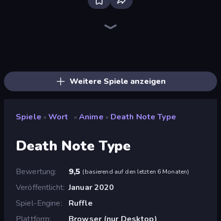
Words of Wonders
Word Sauce
Crocword
Word Wipe
Image Crossword
Word Cross
Kitty Scramble: Word Stacks
Wording
Crossword Connect
Word Shift
Card Solitaire: Word Game
Ahagram
Word String Puzzle
Word Duel
Unscrambled
Word Finder
Daily Word Search
Lexy
Weitere Spiele anzeigen
Spiele
Wort
Anime
Death Note Type
»
»
»
Death Note Type
Bewertung
9,5
(
basierend auf den letzten 6 Monaten
)
Veröffentlicht
Januar 2020
Spiel-Engine
Ruffle
Plattform
Browser (nur Desktop)